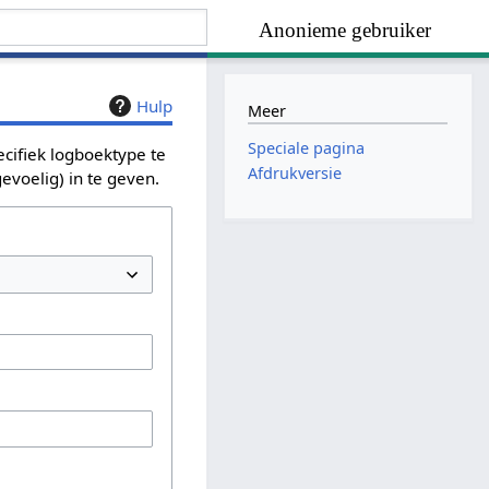
Anonieme gebruiker
Hulp
Meer
Speciale pagina
ecifiek logboektype te
Afdrukversie
evoelig) in te geven.