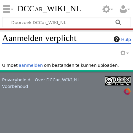
DCCar_WIKI_NL
Aanmelden verplicht
Hulp
U moet
aanmelden
om bestanden te kunnen uploaden.
Privacybeleid
Over DCCar_WIKI_NL
Voorbehoud