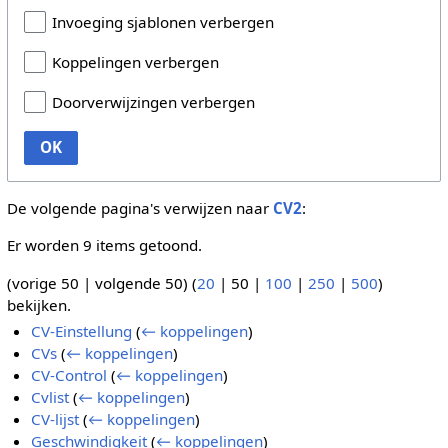
Invoeging sjablonen verbergen
Koppelingen verbergen
Doorverwijzingen verbergen
OK
De volgende pagina's verwijzen naar
CV2
:
Er worden 9 items getoond.
(
vorige 50
|
volgende 50
) (
20
|
50
|
100
|
250
|
500
)
bekijken.
CV-Einstellung
(
← koppelingen
)
CVs
(
← koppelingen
)
CV-Control
(
← koppelingen
)
Cvlist
(
← koppelingen
)
CV-lijst
(
← koppelingen
)
Geschwindigkeit
(
← koppelingen
)